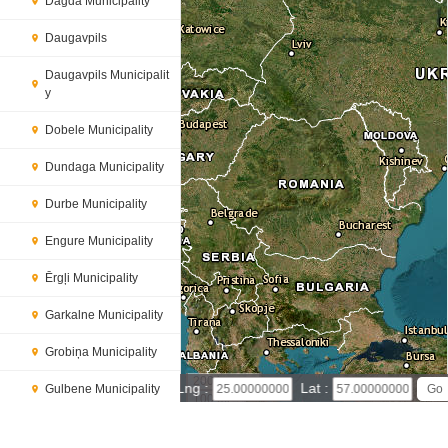
Dagda Municipality
Daugavpils
Daugavpils Municipalit
y
Dobele Municipality
Dundaga Municipality
Durbe Municipality
Engure Municipality
Ērgļi Municipality
Garkalne Municipality
Grobiņa Municipality
200 km
Lng :
Lat :
Gulbene Municipality
100 mi
Leaflet
|
© Powered by Esri ArcGIS Online
Iecava Municipality
Latvia map(satellite map)
Satellite map of Latvia