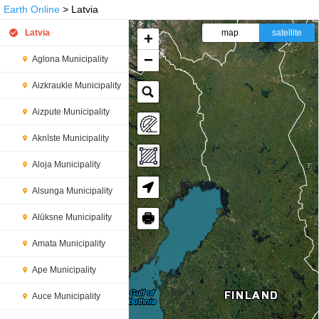
Earth Online
> Latvia
Latvia
map
satellite
+
−
Aglona Municipality
Aizkraukle Municipality
Aizpute Municipality
Aknīste Municipality
Aloja Municipality
Alsunga Municipality
🖶
Alūksne Municipality
Amata Municipality
Ape Municipality
Auce Municipality