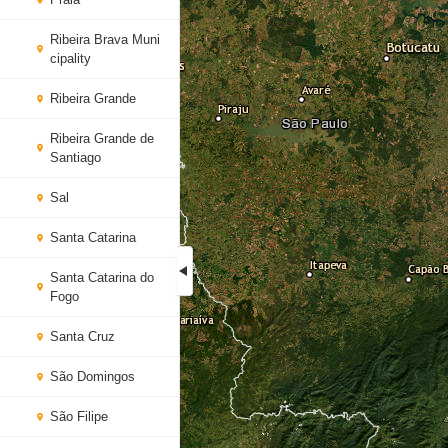
Ribeira Brava Muni
cipality
Ribeira Grande
Ribeira Grande de
Santiago
Sal
Santa Catarina
Santa Catarina do
Fogo
Santa Cruz
São Domingos
São Filipe