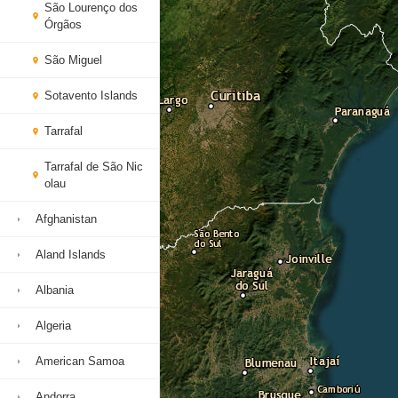
São Lourenço dos
Órgãos
São Miguel
Sotavento Islands
Tarrafal
Tarrafal de São Nic
olau
Afghanistan
Aland Islands
Albania
Algeria
American Samoa
Andorra