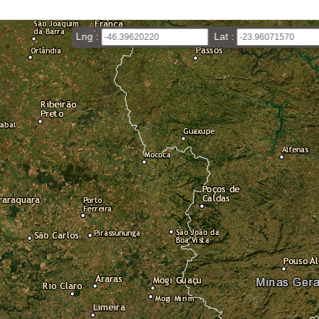
Lng :
Lat :