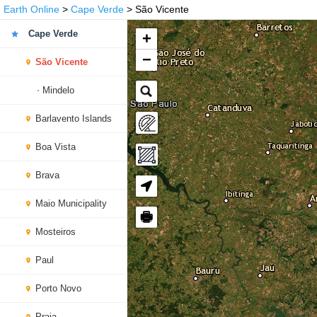
Earth Online
>
Cape Verde
> São Vicente
Cape Verde
+
−
São Vicente
Mindelo
Barlavento Islands
Boa Vista
Brava
Maio Municipality
🖶
Mosteiros
Paul
Porto Novo
Praia