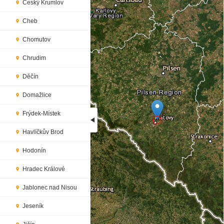
Český Krumlov
Cheb
Chomutov
Chrudim
Děčín
Domažlice
Frýdek-Místek
Havlíčkův Brod
Loading...
Hodonín
Hradec Králové
Jablonec nad Nisou
Jeseník