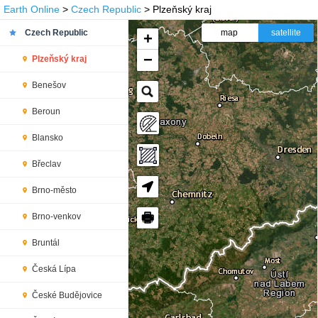
Earth Online
>
Czech Republic
> Plzeňský kraj
Czech Republic
map
satellite
+
−
Plzeňský kraj
Benešov
Beroun
Blansko
Břeclav
Brno-město
🖶
Brno-venkov
Bruntál
Česká Lípa
České Budějovice