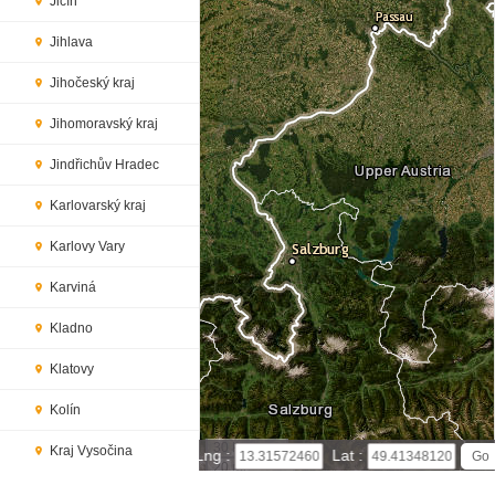
Jičín
Jihlava
Jihočeský kraj
Jihomoravský kraj
Jindřichův Hradec
Karlovarský kraj
Karlovy Vary
Karviná
Kladno
Klatovy
Kolín
30 km
Kraj Vysočina
Lng :
Lat :
20 mi
Leaflet
|
© Powered by Esri ArcGIS Online
Královéhradecký kraj