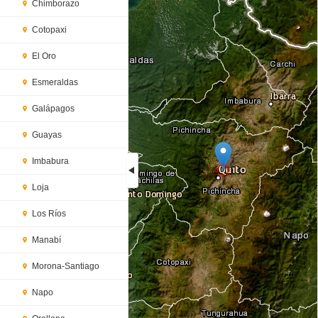
Chimborazo
Cotopaxi
El Oro
Esmeraldas
Galápagos
Guayas
Imbabura
Loja
Loading...
Los Ríos
Manabí
Morona-Santiago
Napo