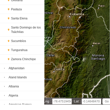
Orellana
Pastaza
Santa Elena
Santo Domingo de los
Tsáchilas
Sucumbíos
Tungurahua
Zamora Chinchipe
Afghanistan
Aland Islands
Albania
Algeria
50 km
Lng :
Lat :
30 mi
American Samoa
Leaflet
|
© Powered by Esri ArcGIS Online