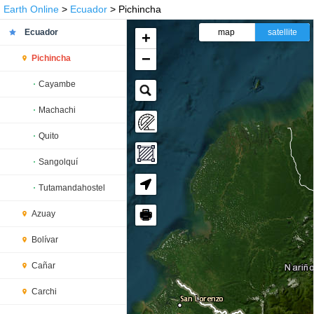
Earth Online
>
Ecuador
> Pichincha
Ecuador
map
satellite
+
−
Pichincha
Cayambe
Machachi
Quito
Sangolquí
Tutamandahostel
🖶
Azuay
Bolívar
Cañar
Carchi