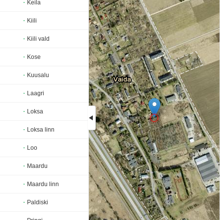
Keila
Kiili
Kiili vald
Kose
Kuusalu
Laagri
Loksa
Loksa linn
Loading...
Loo
Maardu
Maardu linn
Paldiski