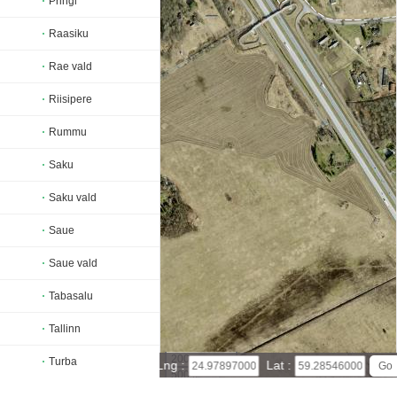
Pringi
Raasiku
Rae vald
Riisipere
Rummu
Saku
Saku vald
Saue
Saue vald
Tabasalu
Tallinn
200 m
Turba
Lng :
Lat :
500 ft
Leaflet
|
© Powered by Esri ArcGIS Online
Viimsi