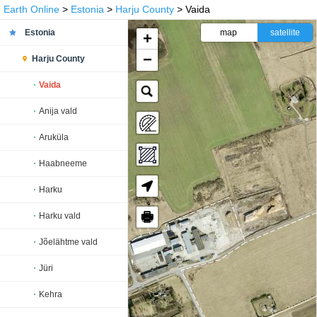
Earth Online
>
Estonia
>
Harju County
> Vaida
Estonia
map
satellite
+
−
Harju County
Vaida
Anija vald
Aruküla
Haabneeme
Harku
🖶
Harku vald
Jõelähtme vald
Jüri
Kehra