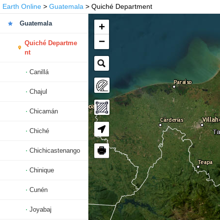
Earth Online
>
Guatemala
> Quiché Department
Guatemala
+
−
Quiché Departme
nt
Canillá
Chajul
Chicamán
Chiché
🖶
Chichicastenango
Chinique
Cunén
Joyabaj