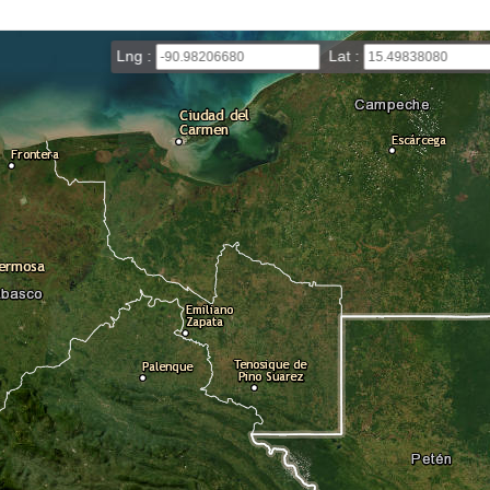
Lng :
Lat :