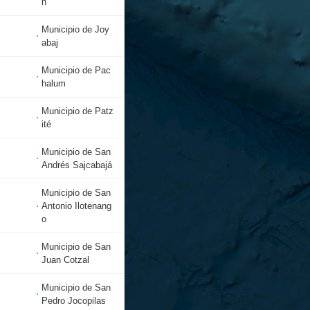
n
Municipio de Joy
abaj
Municipio de Pac
halum
Municipio de Patz
ité
Municipio de San
Andrés Sajcabajá
Municipio de San
Antonio Ilotenang
o
Municipio de San
Juan Cotzal
Municipio de San
Pedro Jocopilas