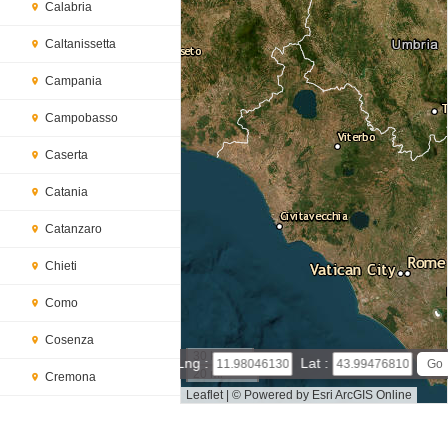
Calabria
Caltanissetta
Campania
Campobasso
Caserta
Catania
Catanzaro
Chieti
Como
Cosenza
30 km
Lng :
Lat :
20 mi
Cremona
Leaflet
|
© Powered by Esri ArcGIS Online
Crotone
Forlì-Cesena map(satellite map)
Satellite map of Forlì-Cese
na
Map of Forlì-Cesena, Italy