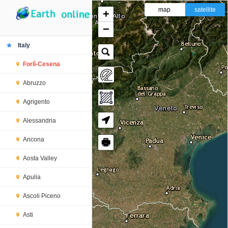
map
satellite
+
−
Italy
Forlì-Cesena
Abruzzo
Agrigento
Alessandria
Ancona
🖶
Aosta Valley
Apulia
Ascoli Piceno
Asti