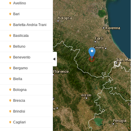
Avellino
Bari
Barletta-Andria-Trani
Basilicata
Belluno
Benevento
Bergamo
Loading...
Biella
Bologna
Brescia
Brindisi
Cagliari