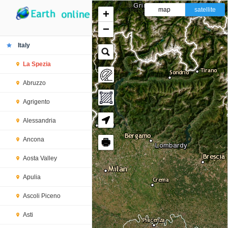
map
satellite
+
−
Italy
La Spezia
Abruzzo
Agrigento
Alessandria
Ancona
🖶
Aosta Valley
Apulia
Ascoli Piceno
Asti