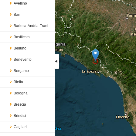
Avellino
Bari
Barletta-Andria-Trani
Basilicata
Belluno
Benevento
Bergamo
Loading...
Biella
Bologna
Brescia
Brindisi
Cagliari