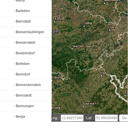
Barby
Barleben
Barnstädt
Beesenlaublingen
Beesenstedt
Beetzendorf
Belleben
Benndorf
Benneckenstein
Bennstedt
Bennungen
30 km
Berga
Lng :
Lat :
20 mi
Leaflet
|
© Powered by Esri ArcGIS Online
Bergwitz