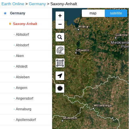
Earth Online
>
Germany
> Saxony-Anhalt
Germany
map
satellite
+
−
Saxony-Anhalt
Abtsdorf
Ahlsdorf
Aken
Allstedt
Alsleben
🖶
Angern
Angersdorf
Annaburg
Apollensdorf