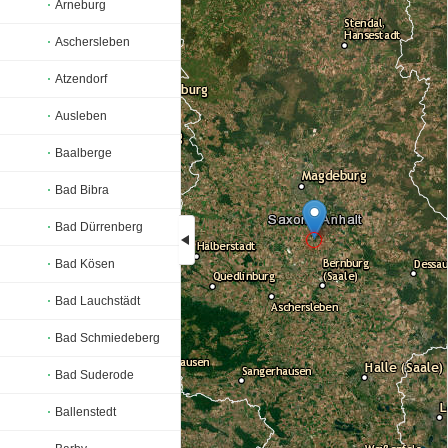
Arneburg
Aschersleben
Atzendorf
Ausleben
Baalberge
Bad Bibra
Bad Dürrenberg
Bad Kösen
Loading...
Bad Lauchstädt
Bad Schmiedeberg
Bad Suderode
Ballenstedt