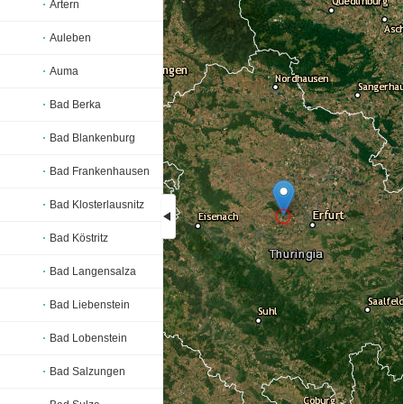
Artern
Auleben
Auma
Bad Berka
Bad Blankenburg
Bad Frankenhausen
Bad Klosterlausnitz
Bad Köstritz
Loading...
Bad Langensalza
Bad Liebenstein
Bad Lobenstein
Bad Salzungen