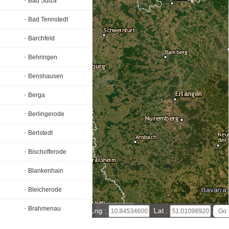
Bad Sulza
Bad Tennstedt
Barchfeld
Behringen
Benshausen
Berga
Berlingerode
Berlstedt
Bischofferode
Blankenhain
Bleicherode
30 km
Brahmenau
Lng :
Lat :
20 mi
Leaflet
|
© Powered by Esri ArcGIS Online
Brehme