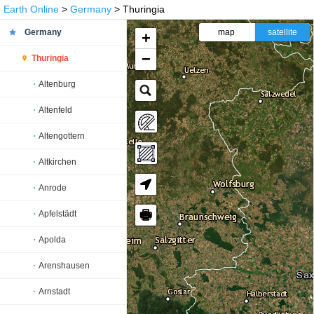
Earth Online
>
Germany
> Thuringia
Germany
map
satellite
+
−
Thuringia
Altenburg
Altenfeld
Altengottern
Altkirchen
Anrode
🖶
Apfelstädt
Apolda
Arenshausen
Arnstadt