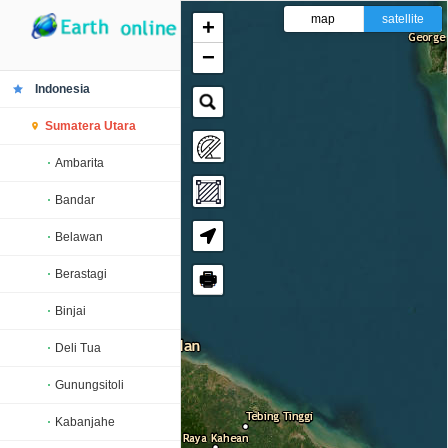
map
satellite
+
−
Indonesia
Sumatera Utara
Ambarita
Bandar
Belawan
Berastagi
🖶
Binjai
Deli Tua
Gunungsitoli
Kabanjahe