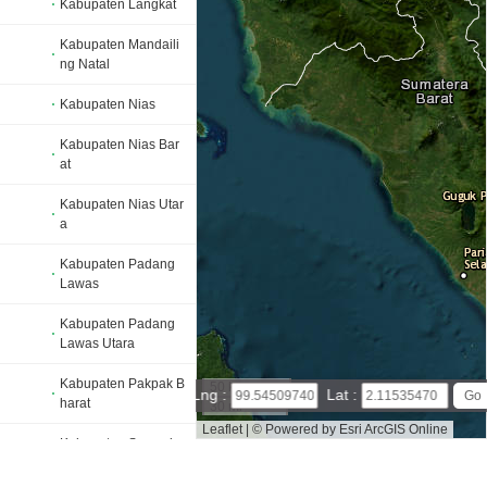
Kabupaten Langkat
Kabupaten Mandaili
ng Natal
Kabupaten Nias
Kabupaten Nias Bar
at
Kabupaten Nias Utar
a
Kabupaten Padang
Lawas
Kabupaten Padang
Lawas Utara
Kabupaten Pakpak B
50 km
Lng :
Lat :
harat
30 mi
Leaflet
|
© Powered by Esri ArcGIS Online
Kabupaten Samosir
Sumatera Utara map(satellite map)
Satellite map of Sumate
ra Utara
Map of Sumatera Utara, Indonesia
Kabupaten Serdang