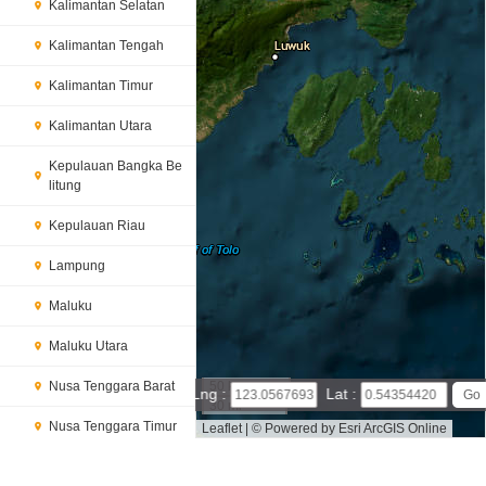
Kalimantan Selatan
Kalimantan Tengah
Kalimantan Timur
Kalimantan Utara
Kepulauan Bangka Be
litung
Kepulauan Riau
Lampung
Maluku
Maluku Utara
Nusa Tenggara Barat
50 km
Lng :
Lat :
30 mi
Nusa Tenggara Timur
Leaflet
|
© Powered by Esri ArcGIS Online
Gorontalo map(satellite map)
Satellite map of Gorontalo
M
Papua
ap of Gorontalo, Indonesia