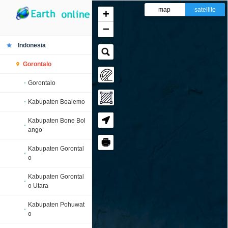
map
satellite
+
−
Indonesia
Gorontalo
Gorontalo
Kabupaten Boalemo
Kabupaten Bone Bol
ango
🖶
Kabupaten Gorontal
o
Kabupaten Gorontal
o Utara
Kabupaten Pohuwat
o