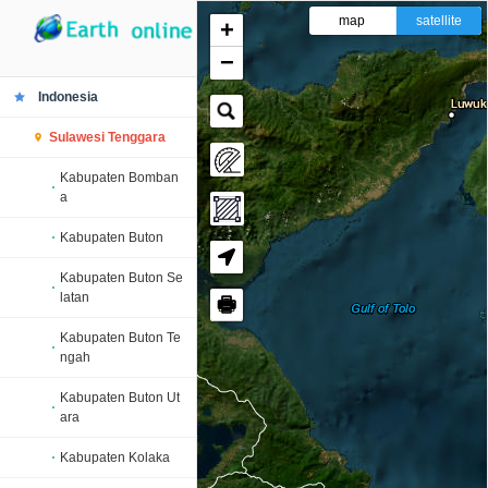
map
satellite
+
−
Indonesia
Sulawesi Tenggara
Kabupaten Bomban
a
Kabupaten Buton
Kabupaten Buton Se
latan
🖶
Kabupaten Buton Te
ngah
Kabupaten Buton Ut
ara
Kabupaten Kolaka