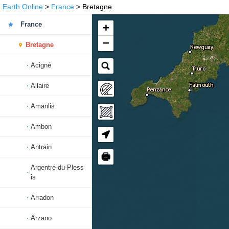
Earth Online
>
France
> Bretagne
France
+
−
Bretagne
Acigné
Allaire
Amanlis
Ambon
Antrain
🖶
Argentré-du-Pless
is
Arradon
Arzano