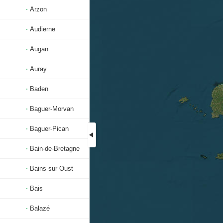
Arzon
Audierne
Augan
Auray
Baden
Baguer-Morvan
Baguer-Pican
Bain-de-Bretagne
Bains-sur-Oust
Bais
Balazé