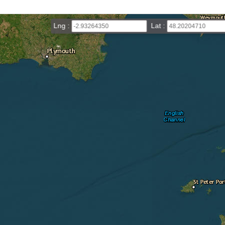
Lng :
Lat :