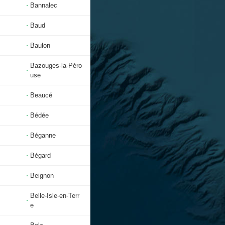
Bannalec
Baud
Baulon
Bazouges-la-Péro
use
Beaucé
Bédée
Béganne
Bégard
Beignon
Belle-Isle-en-Terr
e