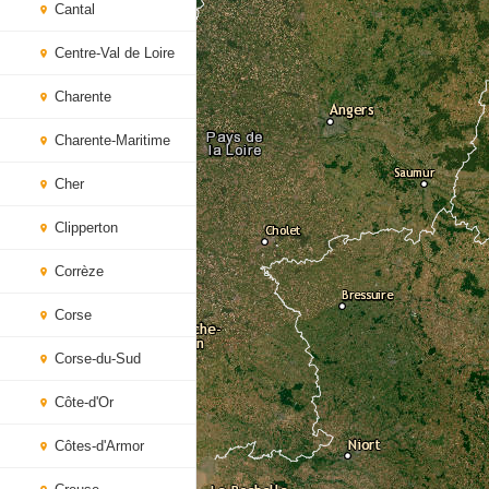
Cantal
Centre-Val de Loire
Charente
Charente-Maritime
Cher
Clipperton
Corrèze
Corse
Corse-du-Sud
Côte-d'Or
Côtes-d'Armor