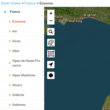
Earth Online
>
France
> Essonne
France
+
−
Essonne
Ain
Aisne
Allier
Alpes-de-Haute-Pro
vence
🖶
Alpes-Maritimes
Alsace
Ardèche
Ardennes