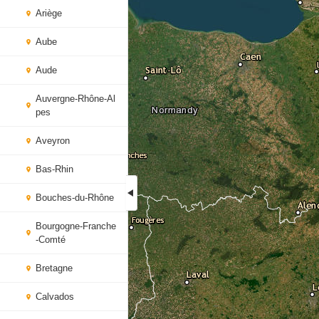
Ariège
Aube
Aude
Auvergne-Rhône-Al
pes
Aveyron
Bas-Rhin
Bouches-du-Rhône
Bourgogne-Franche
-Comté
Bretagne
Calvados