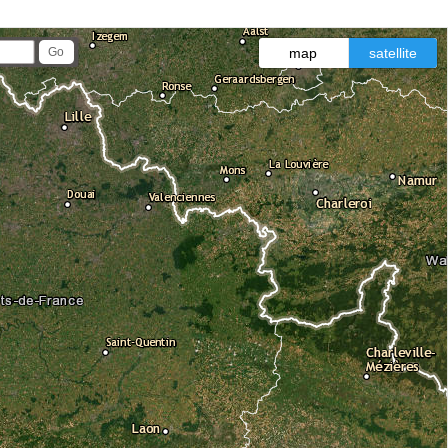
map
satellite