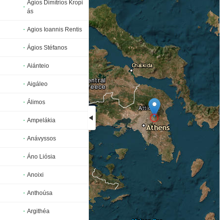
Agios Dimítrios Kropi
ás
Agios Ioannis Rentis
Ágios Stéfanos
Aiánteio
Aigáleo
Álimos
Ampelákia
Anávyssos
Loading...
Áno Liósia
Anoixi
Anthoúsa
Argithéa