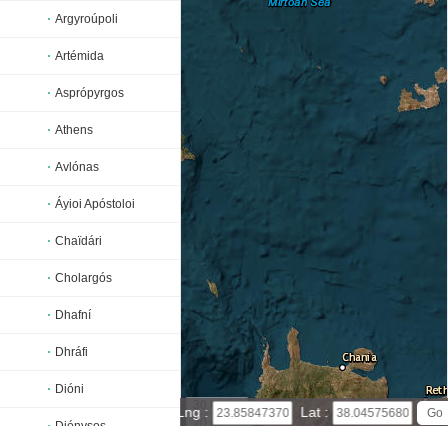
Argyroúpoli
Artémida
Asprópyrgos
Athens
Avlónas
Áyioi Apóstoloi
Chaïdári
Cholargós
Dhafní
Dhráfi
Dióni
30 km
Lng :
Lat :
20 mi
Diónysos
Leaflet
|
© Powered by Esri ArcGIS Online