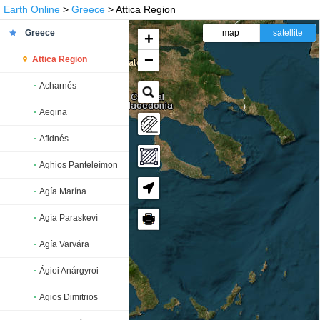
Earth Online
>
Greece
> Attica Region
Greece
map
satellite
+
−
Attica Region
Acharnés
Aegina
Afidnés
Aghios Panteleímon
Agía Marína
🖶
Agía Paraskeví
Agía Varvára
Ágioi Anárgyroi
Agios Dimitrios